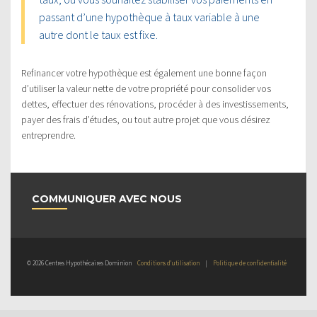
passant d’une hypothèque à taux variable à une
autre dont le taux est fixe.
Refinancer votre hypothèque est également une bonne façon
d’utiliser la valeur nette de votre propriété pour consolider vos
dettes, effectuer des rénovations, procéder à des investissements,
payer des frais d’études, ou tout autre projet que vous désirez
entreprendre.
COMMUNIQUER AVEC NOUS
© 2026 Centres Hypothécaires Dominion
Conditions d’utilisation
|
Politique de confidentialité