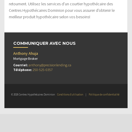
retournent. Utilisez les services d’un courtier hypothécaire des
Centres Hypothécaires Dominion pour vous assurer d’obtenir le
meilleur produit hypothécaire selon vos besoins!
COMMUNIQUER AVEC NOUS
Anthony Ahuja
Mortgage Broker
Courriel:
anthony@precisionlending.ca
Téléphone:
250-525-0357
© 2026 Centres Hypothécaires Dominion
Conditions d’utilisation
|
Politique de confidentialité